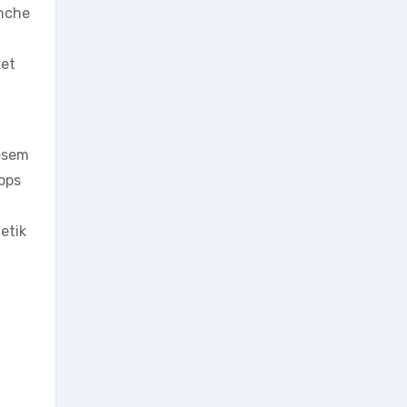
anche
ket
iesem
pps
etik