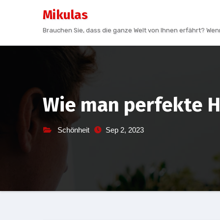
Skip
Mikulas
to
Brauchen Sie, dass die ganze Welt von Ihnen erfährt? Wenn
content
Wie man perfekte 
Schönheit
Sep 2, 2023