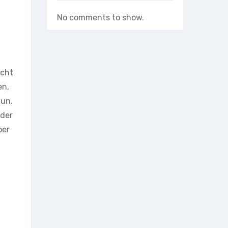
No comments to show.
icht
en,
tun.
oder
ber