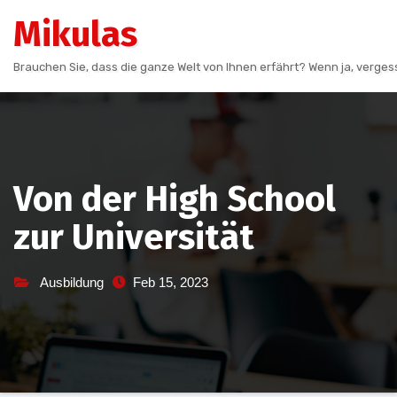
Skip
Mikulas
to
content
Brauchen Sie, dass die ganze Welt von Ihnen erfährt? Wenn ja, vergess
Von der High School
zur Universität
Ausbildung
Feb 15, 2023