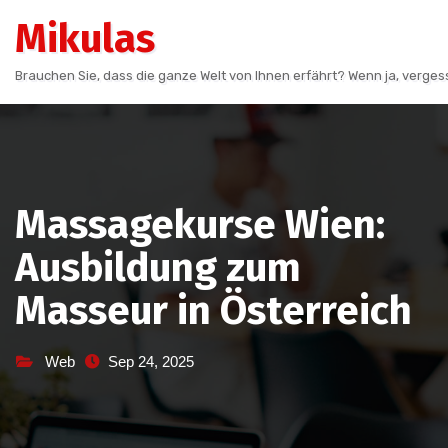
Skip
Mikulas
to
content
Brauchen Sie, dass die ganze Welt von Ihnen erfährt? Wenn ja, vergess
Massagekurse Wien:
Ausbildung zum
Masseur in Österreich
Web
Sep 24, 2025