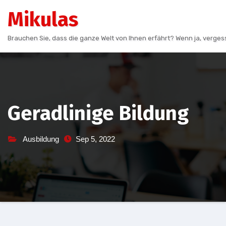
Skip
Mikulas
to
content
Brauchen Sie, dass die ganze Welt von Ihnen erfährt? Wenn ja, vergess
Geradlinige Bildung
Ausbildung
Sep 5, 2022