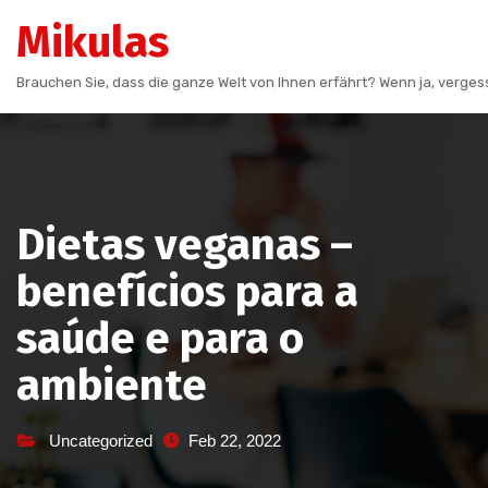
Skip
Mikulas
to
content
Brauchen Sie, dass die ganze Welt von Ihnen erfährt? Wenn ja, vergess
Dietas veganas –
benefícios para a
saúde e para o
ambiente
Uncategorized
Feb 22, 2022