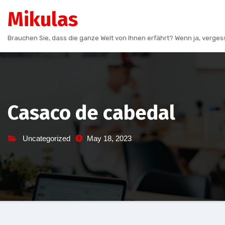
Skip
Mikulas
to
content
Brauchen Sie, dass die ganze Welt von Ihnen erfährt? Wenn ja, vergess
Casaco de cabedal
Uncategorized
May 18, 2023